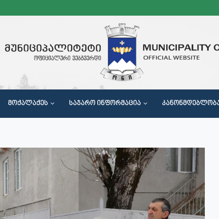
ᲛᲝᲥᲐᲚᲐᲥᲔᲡ
ᲡᲐᲯᲐᲠᲝ ᲘᲜᲤᲝᲠᲛᲐᲪᲘᲐ
ᲙᲐᲜᲝᲜᲛᲓᲔᲑᲚᲝᲑ
Მ