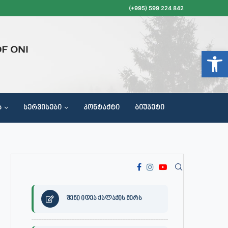
(+995) 599 224 842
Open t
Ა
ᲡᲔᲠᲕᲘᲡᲔᲑᲘ
ᲙᲝᲜᲢᲐᲥᲢᲘ
ᲑᲘᲣᲯᲔᲢᲘ
ᲝᲥᲐᲚᲐᲥᲔᲗᲐ ᲛᲘᲦᲔᲑᲘᲡ, ᲡᲐᲙᲠᲔᲑᲣᲚᲝᲡ ᲓᲐ ᲡᲐᲙᲠᲔᲑᲣᲚᲝᲡ ᲙᲝᲛᲘᲡᲘᲘᲡ ᲡᲮᲓᲝᲛᲔᲑᲘᲡ ᲒᲐᲜᲠᲘᲒᲘ
შენი იდეა ქალაქის მერს