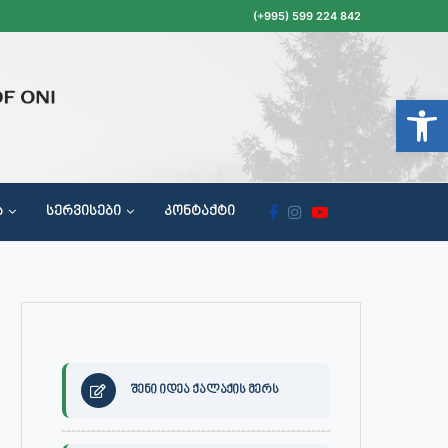
(+995) 599 224 842
Open t
Ა
ᲡᲔᲠᲕᲘᲡᲔᲑᲘ
ᲙᲝᲜᲢᲐᲥᲢᲘ
ᲝᲥᲐᲚᲐᲥᲔᲗᲐ ᲛᲘᲦᲔᲑᲘᲡ, ᲡᲐᲙᲠᲔᲑᲣᲚᲝᲡ ᲓᲐ ᲡᲐᲙᲠᲔᲑᲣᲚᲝᲡ ᲙᲝᲛᲘᲡᲘᲘᲡ ᲡᲮᲓᲝᲛᲔᲑᲘᲡ ᲒᲐᲜᲠᲘᲒᲘ
შენი იდეა ქალაქის მერს