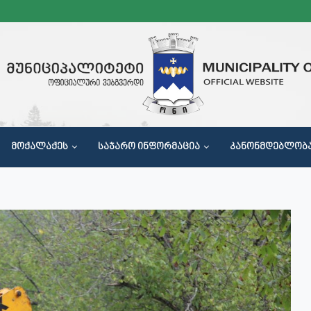
ᲛᲝᲥᲐᲚᲐᲥᲔᲡ
ᲡᲐᲯᲐᲠᲝ ᲘᲜᲤᲝᲠᲛᲐᲪᲘᲐ
ᲙᲐᲜᲝᲜᲛᲓᲔᲑᲚᲝᲑ
Მ