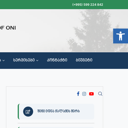
(+995) 599 224 842
Open t
Ა
ᲡᲔᲠᲕᲘᲡᲔᲑᲘ
ᲙᲝᲜᲢᲐᲥᲢᲘ
ᲑᲘᲣᲯᲔᲢᲘ
ᲝᲥᲐᲚᲐᲥᲔᲗᲐ ᲛᲘᲦᲔᲑᲘᲡ, ᲡᲐᲙᲠᲔᲑᲣᲚᲝᲡ ᲓᲐ ᲡᲐᲙᲠᲔᲑᲣᲚᲝᲡ ᲙᲝᲛᲘᲡᲘᲘᲡ ᲡᲮᲓᲝᲛᲔᲑᲘᲡ ᲒᲐᲜᲠᲘᲒᲘ
შენი იდეა ქალაქის მერს