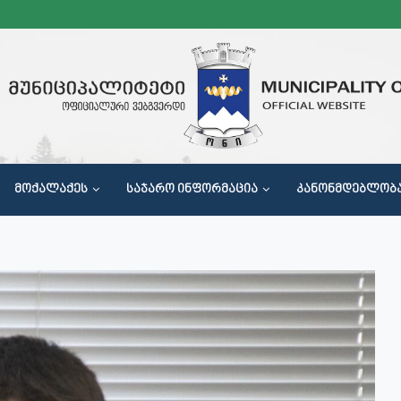
ᲛᲝᲥᲐᲚᲐᲥᲔᲡ
ᲡᲐᲯᲐᲠᲝ ᲘᲜᲤᲝᲠᲛᲐᲪᲘᲐ
ᲙᲐᲜᲝᲜᲛᲓᲔᲑᲚᲝᲑ
Მ