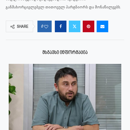
განმახორციელებელ თითოეულ პარტნიორს და მონაწილეებს.
0
SHARE
ᲛᲡᲒᲐᲕᲡᲘ ᲘᲜᲤᲝᲠᲛᲐᲪᲘᲐ