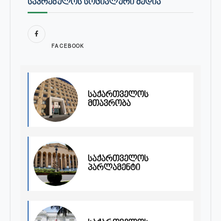
ᲡᲐᲙᲠᲔᲑᲣᲚᲝᲡ ᲡᲝᲪᲘᲐᲚᲣᲠᲘ ᲛᲔᲓᲘᲐ
FACEBOOK
საქართველოს
მთავრობა
საქართველოს
პარლამენტი