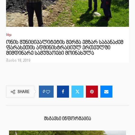
სხვა
ონის მუნიციპალიტეტის მერმა ემზარ საბანაძემ
ფარახეთის ადმინისტრაციულ ერთეულში
მიმდინარე სამუშაოები მოინახულა
მაისი 18, 2019
0
SHARE
ᲛᲡᲒᲐᲕᲡᲘ ᲘᲜᲤᲝᲠᲛᲐᲪᲘᲐ