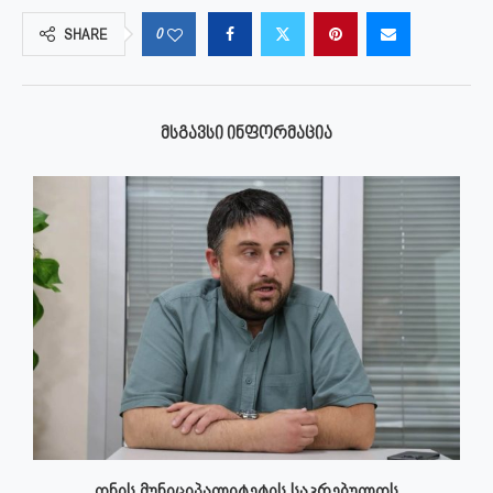
0
SHARE
ᲛᲡᲒᲐᲕᲡᲘ ᲘᲜᲤᲝᲠᲛᲐᲪᲘᲐ
ონის მუნიციპალიტეტის საკრებულოს