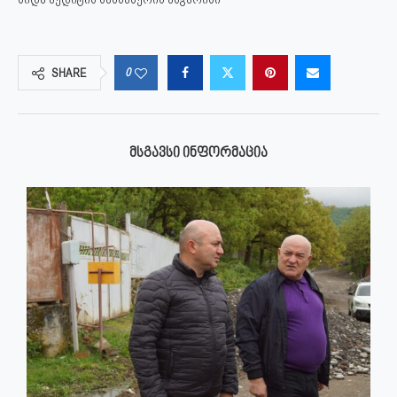
0
SHARE
ᲛᲡᲒᲐᲕᲡᲘ ᲘᲜᲤᲝᲠᲛᲐᲪᲘᲐ