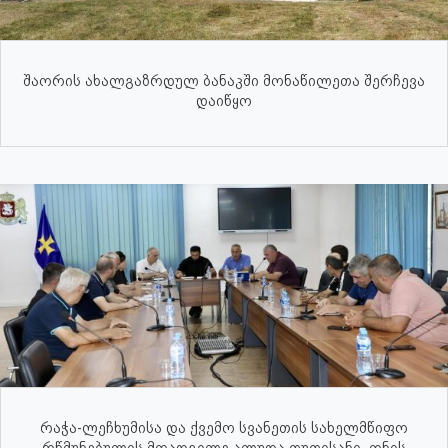
შაორის ახალგაზრდულ ბანაკში მონაწილეთა შერჩევა
დაიწყო
რაჭა-ლეჩხუმისა და ქვემო სვანეთის სახელმწიფო
რწმუნებულის მოადგილე ალუდა თუთისანი, ონის