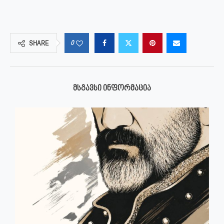
0
SHARE
ᲛᲡᲒᲐᲕᲡᲘ ᲘᲜᲤᲝᲠᲛᲐᲪᲘᲐ