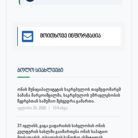
მოითხოვე ინფორმაცია
ᲑᲝᲚᲝ ᲡᲘᲐᲮᲚᲔᲔᲑᲘ
ონის მუნიციპალიტეტის საკრებულოს თავმჯდომარემ
ბაჩანა მარკოიშვილმა, საკრებულოს უმრავლესობის
წევრებთან სამუშაო შეხვედრა გამართა.
ივლისი 30, 2026
10 ნახვა
31 ივლისს, გიგა ჯაფარიძის სახელობის ონის
კულტურის სახლში გაიმართება ონის საპატიო
მოქალაქის, თბილისის სანდრო ახმეტელის