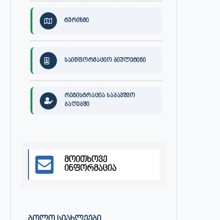
ტურიზმი
საინფორმაციო ბიულეტინი
რეგისტრაცია საბავშვო
ბაღებში
მოითხოვე
ინფორმაცია
განცხადება
ქალაქ ონში, გიგა ჯაფარიძი
სახელობის კულტურის სახლის დ
მაისი 3, 2023
ᲑᲝᲚᲝ ᲡᲘᲐᲮᲚᲔᲔᲑᲘ