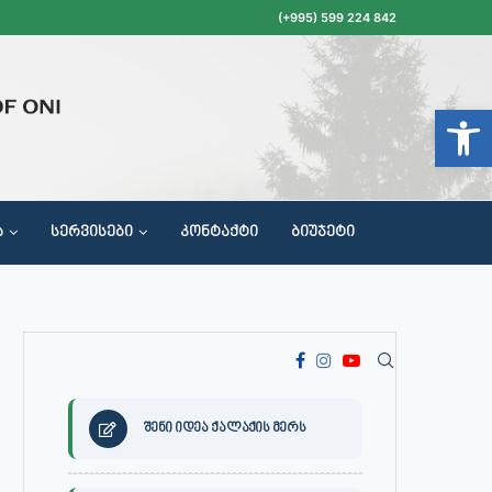
(+995) 599 224 842
Open t
Ა
ᲡᲔᲠᲕᲘᲡᲔᲑᲘ
ᲙᲝᲜᲢᲐᲥᲢᲘ
ᲑᲘᲣᲯᲔᲢᲘ
ᲝᲥᲐᲚᲐᲥᲔᲗᲐ ᲛᲘᲦᲔᲑᲘᲡ, ᲡᲐᲙᲠᲔᲑᲣᲚᲝᲡ ᲓᲐ ᲡᲐᲙᲠᲔᲑᲣᲚᲝᲡ ᲙᲝᲛᲘᲡᲘᲘᲡ ᲡᲮᲓᲝᲛᲔᲑᲘᲡ ᲒᲐᲜᲠᲘᲒᲘ
შენი იდეა ქალაქის მერს