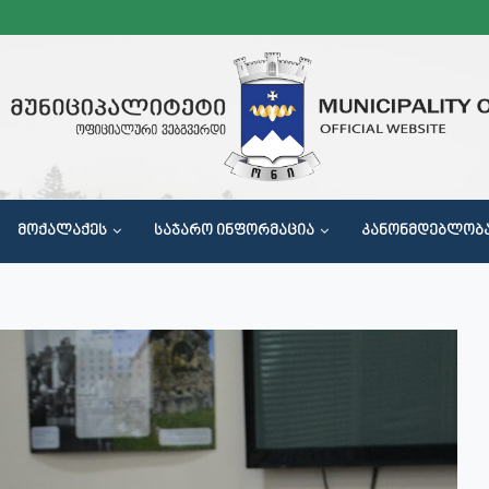
ᲛᲝᲥᲐᲚᲐᲥᲔᲡ
ᲡᲐᲯᲐᲠᲝ ᲘᲜᲤᲝᲠᲛᲐᲪᲘᲐ
ᲙᲐᲜᲝᲜᲛᲓᲔᲑᲚᲝᲑ
Მ