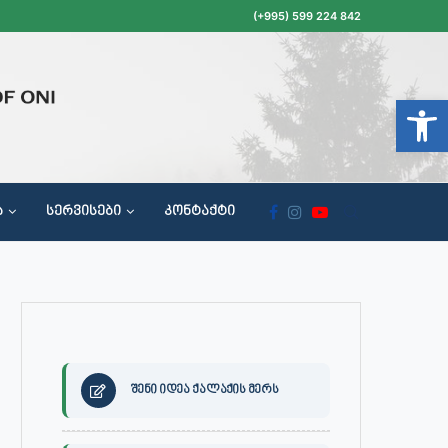
(+995) 599 224 842
Open t
Ა
ᲡᲔᲠᲕᲘᲡᲔᲑᲘ
ᲙᲝᲜᲢᲐᲥᲢᲘ
ᲝᲥᲐᲚᲐᲥᲔᲗᲐ ᲛᲘᲦᲔᲑᲘᲡ, ᲡᲐᲙᲠᲔᲑᲣᲚᲝᲡ ᲓᲐ ᲡᲐᲙᲠᲔᲑᲣᲚᲝᲡ ᲙᲝᲛᲘᲡᲘᲘᲡ ᲡᲮᲓᲝᲛᲔᲑᲘᲡ ᲒᲐᲜᲠᲘᲒᲘ
შენი იდეა ქალაქის მერს